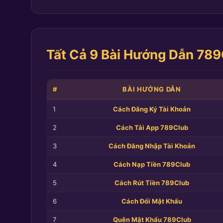
Tất Cả 9 Bài Hướng Dẫn 78
#
BÀI HƯỚNG DẪN
1
Cách Đăng Ký Tài Khoản
2
Cách Tải App 789Club
3
Cách Đăng Nhập Tài Khoản
4
Cách Nạp Tiền 789Club
5
Cách Rút Tiền 789Club
6
Cách Đổi Mật Khẩu
7
Quên Mật Khẩu 789Club