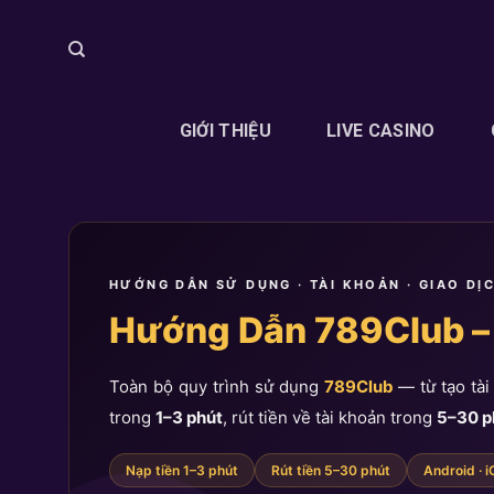
Bỏ
qua
nội
dung
GIỚI THIỆU
LIVE CASINO
HƯỚNG DẪN SỬ DỤNG · TÀI KHOẢN · GIAO DỊC
Hướng Dẫn 789Club – Đ
Toàn bộ quy trình sử dụng
789Club
— từ tạo tài
trong
1–3 phút
, rút tiền về tài khoản trong
5–30 p
Nạp tiền 1–3 phút
Rút tiền 5–30 phút
Android · 