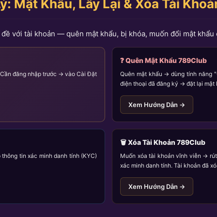
: Mật Khẩu, Lấy Lại & Xóa Tài Khoả
 đề với tài khoản — quên mật khẩu, bị khóa, muốn đổi mật khẩu 
❓ Quên Mật Khẩu 789Club
. Cần đăng nhập trước → vào Cài Đặt
Quên mật khẩu → dùng tính năng "
điện thoại đã đăng ký → đặt lại mật
Xem Hướng Dẫn →
🗑️ Xóa Tài Khoản 789Club
thông tin xác minh danh tính (KYC)
Muốn xóa tài khoản vĩnh viễn → rú
xác minh danh tính. Tài khoản đã x
Xem Hướng Dẫn →