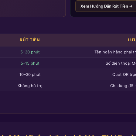
Xem Hướng Dẫn Rút Tiền →
RÚT TIỀN
LƯU
5–30 phút
Tên ngân hàng phải t
5–15 phút
Số điện thoại 
10–30 phút
Quét QR trự
Không hỗ trợ
Chỉ dùng để 