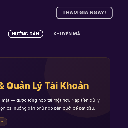
THAM GIA NGAY!
HƯỚNG DẪN
KHUYẾN MÃI
& Quản Lý Tài Khoản
o mật — được tổng hợp tại một nơi. Nạp tiền xử lý
họn bài hướng dẫn phù hợp bên dưới để bắt đầu.
it