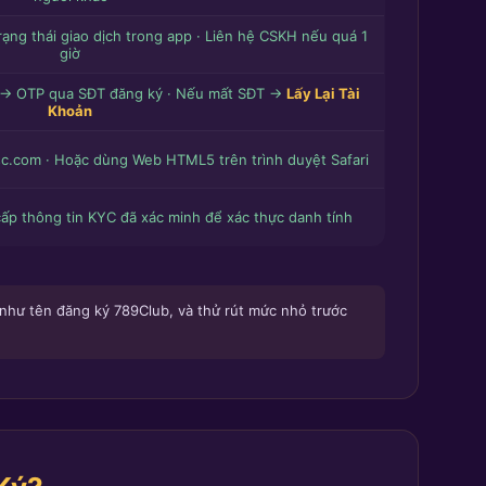
rạng thái giao dịch trong app · Liên hệ CSKH nếu quá 1
giờ
→ OTP qua SĐT đăng ký · Nếu mất SĐT →
Lấy Lại Tài
Khoản
ubsc.com · Hoặc dùng Web HTML5 trên trình duyệt Safari
ấp thông tin KYC đã xác minh để xác thực danh tính
như tên đăng ký 789Club, và thử rút mức nhỏ trước