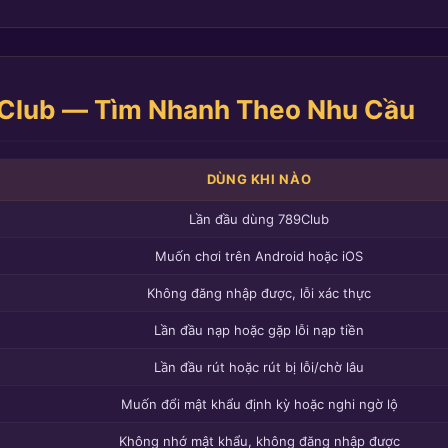
9Club — Tìm Nhanh Theo Nhu Cầu
DÙNG KHI NÀO
Lần đầu dùng 789Club
Muốn chơi trên Android hoặc iOS
Không đăng nhập được, lỗi xác thực
Lần đầu nạp hoặc gặp lỗi nạp tiền
Lần đầu rút hoặc rút bị lỗi/chờ lâu
Muốn đổi mật khẩu định kỳ hoặc nghi ngờ lộ
Không nhớ mật khẩu, không đăng nhập được