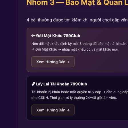
Nhóm 3 — Bảo Mật & Quản Lý
4 bài thường được tìm kiếm khi người chơi gặp vấn
🔑 Đổi Mật Khẩu 789Club
Nên đổi mật khẩu định kỳ mỗi 3 tháng để bảo mật tài khoản
→ Đổi Mật Khẩu → nhập mật khẩu cũ và mật khẩu mới.
Xem Hướng Dẫn →
🔓 Lấy Lại Tài Khoản 789Club
Tài khoản bị khóa hoặc mất quyền truy cập → cần cung cấp 
cho CSKH. Thời gian xử lý thường 24–48 giờ làm việc.
Xem Hướng Dẫn →