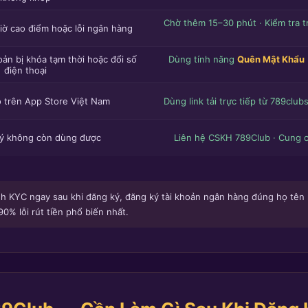
Chờ thêm 15–30 phút · Kiểm tra t
giờ cao điểm hoặc lỗi ngân hàng
oản bị khóa tạm thời hoặc đổi số
Dùng tính năng
Quên Mật Khẩu
điện thoại
 trên App Store Việt Nam
Dùng link tải trực tiếp từ 789cl
ý không còn dùng được
Liên hệ CSKH 789Club · Cung c
nh KYC ngay sau khi đăng ký, đăng ký tài khoản ngân hàng đúng họ tên 
0% lỗi rút tiền phổ biến nhất.