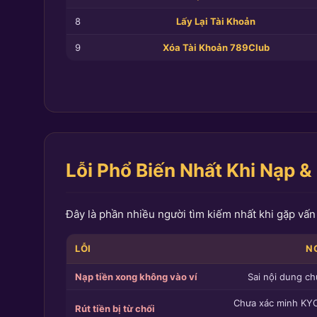
8
Lấy Lại Tài Khoản
9
Xóa Tài Khoản 789Club
Lỗi Phổ Biến Nhất Khi Nạp 
Đây là phần nhiều người tìm kiếm nhất khi gặp vấn
LỖI
N
Nạp tiền xong không vào ví
Sai nội dung c
Chưa xác minh KYC
Rút tiền bị từ chối