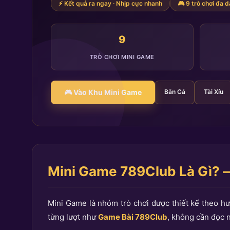
⚡ Kết quả ra ngay · Nhịp cực nhanh
🎮 9 trò chơi đa 
9
TRÒ CHƠI MINI GAME
🎮 Vào Khu Mini Game
Bắn Cá
Tài Xỉu
Mini Game 789Club Là Gì? —
Mini Game là nhóm trò chơi được thiết kế theo hư
từng lượt như
Game Bài 789Club
, không cần đọc 