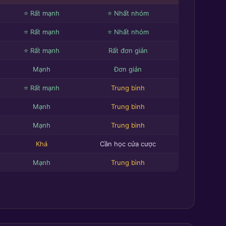
⭐ Rất mạnh
⭐ Nhất nhóm
⭐ Rất mạnh
⭐ Nhất nhóm
⭐ Rất mạnh
Rất đơn giản
Mạnh
Đơn giản
⭐ Rất mạnh
Trung bình
Mạnh
Trung bình
Mạnh
Trung bình
Khá
Cần học cửa cược
Mạnh
Trung bình