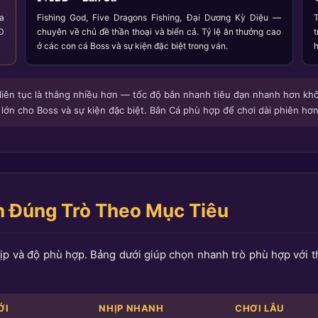
ua
Fishing God, Five Dragons Fishing, Đại Dương Kỳ Diệu —
D
chuyên về chủ đề thần thoại và biển cả. Tỷ lệ ăn thưởng cao
t
ở các con cá Boss và sự kiện đặc biệt trong ván.
h
iên tục là thắng nhiều hơn — tốc độ bắn nhanh tiêu đạn nhanh hơn khô
ớn cho Boss và sự kiện đặc biệt. Bắn Cá phù hợp để chơi dài phiên hơn 
 Đúng Trò Theo Mục Tiêu
p và độ phù hợp. Bảng dưới giúp chọn nhanh trò phù hợp với th
ỚI
NHỊP NHANH
CHƠI LÂU