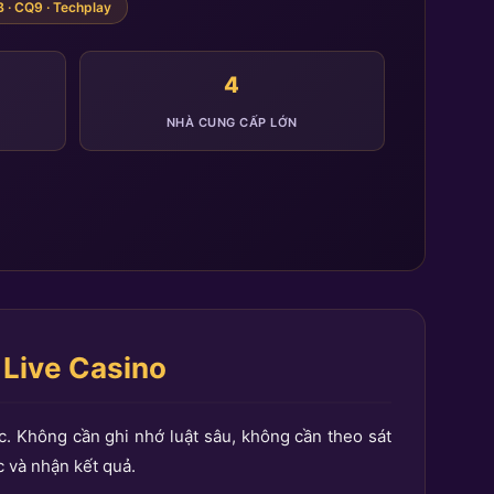
DB · CQ9 · Techplay
4
NHÀ CUNG CẤP LỚN
 Live Casino
c. Không cần ghi nhớ luật sâu, không cần theo sát
c và nhận kết quả.