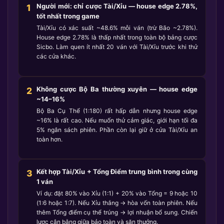
Người mới: chỉ cược Tài/Xỉu — house edge 2.78%,
1
tốt nhất trong game
Tài/Xỉu có xác suất ~48.6% mỗi ván (trừ Bão ~2.78%).
House edge 2.78% là thấp nhất trong toàn bộ bảng cược
Sicbo. Làm quen ít nhất 20 ván với Tài/Xỉu trước khi thử
các cửa khác.
Không cược Bộ Ba thường xuyên — house edge
2
~14–16%
Bộ Ba Cụ Thể (1:180) rất hấp dẫn nhưng house edge
~16% là rất cao. Nếu muốn thử cảm giác, giới hạn tối đa
5% ngân sách phiên. Phần còn lại giữ ở cửa Tài/Xỉu an
toàn hơn.
Kết hợp Tài/Xỉu + Tổng Điểm trung bình trong cùng
3
1 ván
Ví dụ: đặt 80% vào Xỉu (1:1) + 20% vào Tổng = 9 hoặc 10
(1:6 hoặc 1:7). Nếu Xỉu thắng → hòa vốn toàn phiên. Nếu
thêm Tổng điểm cụ thể trúng → lợi nhuận bổ sung. Chiến
lược cân bằng giữa bảo toàn và săn thưởng.