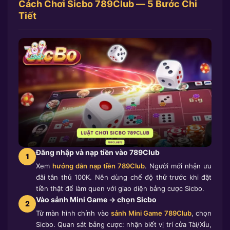
Cách Chơi Sicbo 789Club — 5 Bước Chi
Tiết
Đăng nhập và nạp tiền vào 789Club
1
Xem
hướng dẫn nạp tiền 789Club
. Người mới nhận ưu
đãi tân thủ 100K. Nên dùng chế độ thử trước khi đặt
tiền thật để làm quen với giao diện bảng cược Sicbo.
Vào sảnh Mini Game → chọn Sicbo
2
Từ màn hình chính vào
sảnh Mini Game 789Club
, chọn
Sicbo. Quan sát bảng cược: nhận biết vị trí cửa Tài/Xỉu,