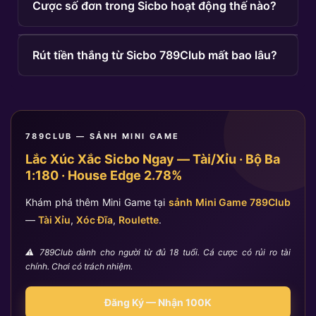
Cược số đơn trong Sicbo hoạt động thế nào?
Rút tiền thắng từ Sicbo 789Club mất bao lâu?
789CLUB — SẢNH MINI GAME
Lắc Xúc Xắc Sicbo Ngay —
Tài/Xỉu · Bộ Ba
1:180 · House Edge 2.78%
Khám phá thêm Mini Game tại
sảnh Mini Game 789Club
—
Tài Xỉu
,
Xóc Đĩa
,
Roulette
.
⚠️ 789Club dành cho người từ đủ 18 tuổi. Cá cược có rủi ro tài
chính. Chơi có trách nhiệm.
Đăng Ký — Nhận 100K