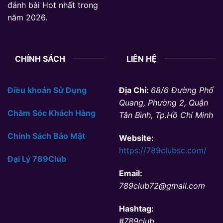
đánh bài Hot nhất trong
năm 2026.
CHÍNH SÁCH
LIÊN HỆ
Điều khoản Sử Dụng
Địa Chỉ:
68/6 Đường Phổ
Quang, Phường 2, Quận
Chăm Sóc Khách Hàng
Tân Bình, Tp.Hồ Chí Minh
Chính Sách Bảo Mật
Website:
https://789clubsc.com/
Đại Lý 789Club
Email:
789club72@gmail.com
Hashtag:
#789club