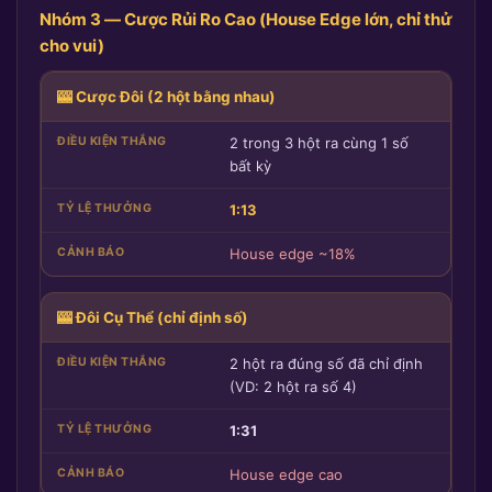
Nhóm 3 — Cược Rủi Ro Cao (House Edge lớn, chỉ thử
cho vui)
🎰 Cược Đôi (2 hột bằng nhau)
2 trong 3 hột ra cùng 1 số
bất kỳ
1:13
House edge ~18%
🎰 Đôi Cụ Thể (chỉ định số)
2 hột ra đúng số đã chỉ định
(VD: 2 hột ra số 4)
1:31
House edge cao