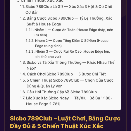
5 Chiến Thuật Xúc Xắc
Sicbo 789Club Là Gì? — Xúc Xắc 3 Hột & Cơ Chế
Cơ Bản
Bảng Cược Sicbo 789Club — Tỷ Lệ Thưởng, Xác
Suất & House Edge
Nhóm 1 — Cược An Toàn (House Edge thấp, nên
ưu tiên)
Nhóm 2 — Cược Tổng Điểm & Số Đơn (House
Edge trung bình)
Nhóm 3 — Cược Rủi Ro Cao (House Edge lớn,
chỉ thử cho vui)
Sicbo vs Tài Xỉu Thông Thường — Khác Nhau Thế
Nào?
Cách Chơi Sicbo 789Club — 5 Bước Chi Tiết
5 Chiến Thuật Sicbo 789Club — Chọn Cửa Cược
Đúng & Quản Lý Vốn
Câu Hỏi Thường Gặp Về Sicbo 789Club
Lắc Xúc Xắc Sicbo Ngay — Tài/Xỉu · Bộ Ba 1:180 ·
House Edge 2.78%
Sicbo 789Club – Luật Chơi, Bảng Cược
Đầy Đủ & 5 Chiến Thuật Xúc Xắc