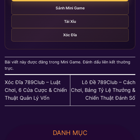
Sảnh Mini Game
Tài Xỉu
Xóc Đĩa
Bài viết này được đăng trong
Mini Game
. Đánh dấu
liên kết thường
trực
.
Xóc Đĩa 789Club – Luật
Lô Đề 789Club – Cách
Chơi, 6 Cửa Cược & Chiến
Chơi, Bảng Tỷ Lệ Thưởng &
Thuật Quản Lý Vốn
Chiến Thuật Đánh Số
DANH MỤC