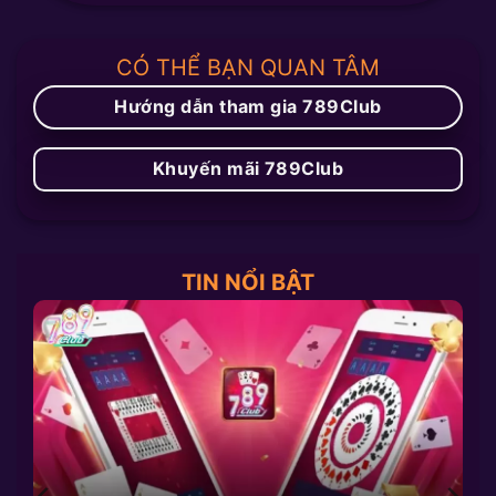
CÓ THỂ BẠN QUAN TÂM
Hướng dẫn tham gia 789Club
Khuyến mãi 789Club
TIN NỔI BẬT