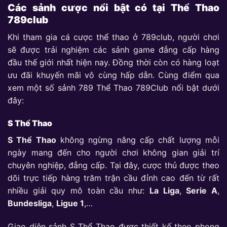
Các sảnh cược nổi bật có tại Thể Thao
789club
Khi tham gia cá cược thể thao ở 789club, người chơi
sẽ được trải nghiệm các sảnh game đẳng cấp hàng
đầu thế giới nhất hiện nay. Đồng thời còn có hàng loạt
ưu đãi khuyến mãi vô cùng hấp dẫn. Cùng điểm qua
xem một số sảnh 789 Thể Thao 789Club nổi bật dưới
đây:
S Thể Thao
S Thể Thao
không ngừng nâng cấp chất lượng mỗi
ngày mang đến cho người chơi không gian giải trí
chuyên nghiệp, đẳng cấp. Tại đây, cược thủ được theo
dõi trực tiếp hàng trăm trận cầu đỉnh cao đến từ rất
nhiều giải quy mô toàn cầu như:
La Liga
,
Serie A
,
Bundesliga
,
Ligue 1
,…
Giao diện sảnh S Thể Thao được thiết kế theo phong