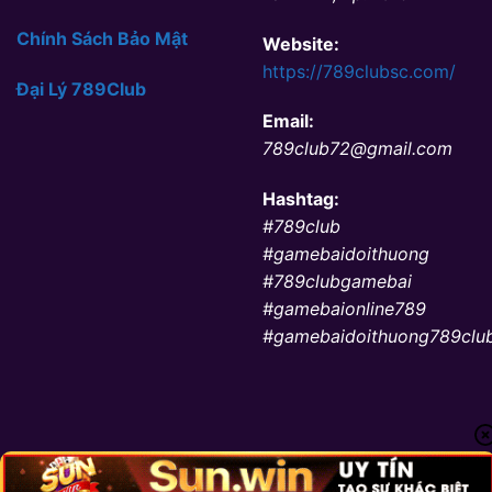
Chính Sách Bảo Mật
Website:
https://789clubsc.com/
Đại Lý 789Club
Email:
789club72@gmail.com
Hashtag:
#789club
#gamebaidoithuong
#789clubgamebai
#gamebaionline789
#gamebaidoithuong789clu
Copyright 2026 ©
Bản Quyền Thuộc 789Club