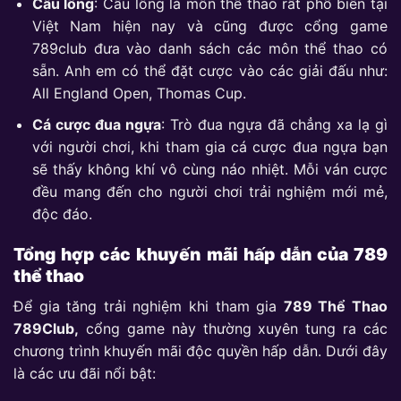
Cầu lông
: Cầu lông là môn thể thao rất phổ biến tại
Việt Nam hiện nay và cũng được cổng game
789club đưa vào danh sách các môn thể thao có
sẵn. Anh em có thể đặt cược vào các giải đấu như:
All England Open, Thomas Cup.
Cá cược đua ngựa
: Trò đua ngựa đã chẳng xa lạ gì
với người chơi, khi tham gia cá cược đua ngựa bạn
sẽ thấy không khí vô cùng náo nhiệt. Mỗi ván cược
đều mang đến cho người chơi trải nghiệm mới mẻ,
độc đáo.
Tổng hợp các khuyến mãi hấp dẫn của 789
thể thao
Để gia tăng trải nghiệm khi tham gia
789 Thể Thao
789Club,
cổng game này thường xuyên tung ra các
chương trình khuyến mãi độc quyền hấp dẫn. Dưới đây
là các ưu đãi nổi bật: