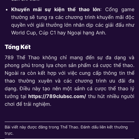
Khuyến mãi sự kiện thể thao lớn
: Cổng game
thường sẽ tung ra các chương trình khuyến mãi độc
quyền với giải thưởng lớn nhân dịp các giải đấu như
World Cup, Cúp C1 hay Ngoại hạng Anh.
Tổng Kết
789 Thể Thao không chỉ mang đến sự đa dạng và
phong phú trong lựa chọn sản phẩm cá cược thể thao.
Ngoài ra còn kết hợp với việc cung cấp thông tin thể
thao thường xuyên và các chương trình ưu đãi đa
dạng. Điều này tạo nên một sảnh cá cược thể thao lý
tưởng tại
https://789clubsc.com/
thu hút nhiều người
chơi để trải nghiệm.
Bài viết này được đăng trong
Thể Thao
. Đánh dấu
liên kết thường
trực
.