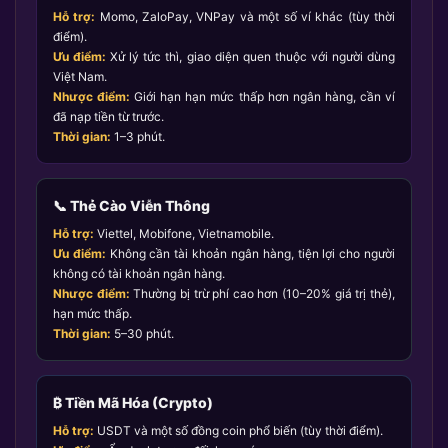
Hỗ trợ:
Momo, ZaloPay, VNPay và một số ví khác (tùy thời
điểm).
Ưu điểm:
Xử lý tức thì, giao diện quen thuộc với người dùng
Việt Nam.
Nhược điểm:
Giới hạn hạn mức thấp hơn ngân hàng, cần ví
đã nạp tiền từ trước.
Thời gian:
1–3 phút.
📞 Thẻ Cào Viễn Thông
Hỗ trợ:
Viettel, Mobifone, Vietnamobile.
Ưu điểm:
Không cần tài khoản ngân hàng, tiện lợi cho người
không có tài khoản ngân hàng.
Nhược điểm:
Thường bị trừ phí cao hơn (10–20% giá trị thẻ),
hạn mức thấp.
Thời gian:
5–30 phút.
₿ Tiền Mã Hóa (Crypto)
Hỗ trợ:
USDT và một số đồng coin phổ biến (tùy thời điểm).