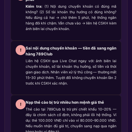
Kiểm tra:
(1) Nội dung chuyển khoản có đúng mã
không? (2) Số tài khoản thụ hưởng có đúng không?
Nếu đúng cả hai → chờ thêm 5 phút, hệ thống ngân
hàng đôi khi chậm. Vẫn chưa vào → liên hệ CSKH kèm
ảnh biên lai chuyển khoản.
Sai nội dung chuyển khoản — tiền đã sang ngân
!
hàng 789Club
Liên hệ CSKH qua Live Chat ngay với: ảnh biên lai
chuyển khoản, số tài khoản thụ hưởng, số tiền và thời
gian giao dịch. Nhân viên xử lý thủ công — thường mất
15–30 phút thêm. Tuyệt đối không chuyển khoản lần 2
trước khi CSKH xác nhận.
Nạp thẻ cào bị trừ nhiều hơn mệnh giá thẻ
!
Thẻ cào tại 789Club bị trừ phí chiết khấu 10–20% —
đây là chính sách cố định, không phải lỗi hệ thống. Ví
dụ: thẻ 100.000 VNĐ chỉ vào ví 80.000–90.000 VNĐ.
Nếu muốn nhận đủ giá trị, chuyển sang nạp qua ngân
hàng hoặc ví điện tử.