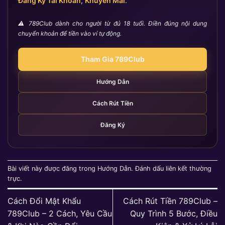
Đăng Ký Tài Khoản
,
Khuyến Mãi
.
⚠️ 789Club dành cho người từ đủ 18 tuổi. Điền đúng nội dung
chuyển khoản để tiền vào ví tự động.
Tham Gia 789Club
Hướng Dẫn
Cách Rút Tiền
Đăng Ký
Bài viết này được đăng trong
Hướng Dẫn
. Đánh dấu
liên kết thường
trực
.
Cách Đổi Mật Khẩu
Cách Rút Tiền 789Club –
789Club – 2 Cách, Yêu Cầu
Quy Trình 5 Bước, Điều