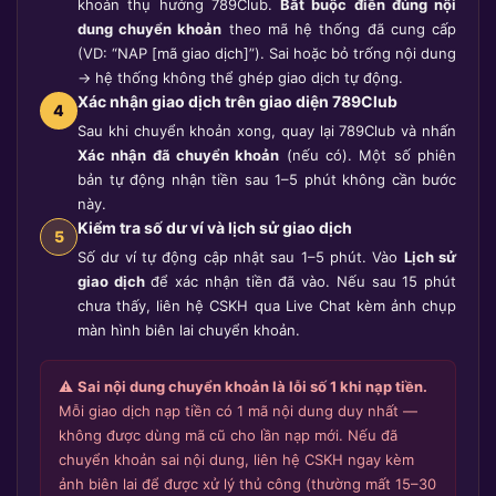
khoản thụ hưởng 789Club.
Bắt buộc điền đúng nội
dung chuyển khoản
theo mã hệ thống đã cung cấp
(VD: “NAP [mã giao dịch]”). Sai hoặc bỏ trống nội dung
→ hệ thống không thể ghép giao dịch tự động.
Xác nhận giao dịch trên giao diện 789Club
4
Sau khi chuyển khoản xong, quay lại 789Club và nhấn
Xác nhận đã chuyển khoản
(nếu có). Một số phiên
bản tự động nhận tiền sau 1–5 phút không cần bước
này.
Kiểm tra số dư ví và lịch sử giao dịch
5
Số dư ví tự động cập nhật sau 1–5 phút. Vào
Lịch sử
giao dịch
để xác nhận tiền đã vào. Nếu sau 15 phút
chưa thấy, liên hệ CSKH qua Live Chat kèm ảnh chụp
màn hình biên lai chuyển khoản.
⚠️
Sai nội dung chuyển khoản là lỗi số 1 khi nạp tiền.
Mỗi giao dịch nạp tiền có 1 mã nội dung duy nhất —
không được dùng mã cũ cho lần nạp mới. Nếu đã
chuyển khoản sai nội dung, liên hệ CSKH ngay kèm
ảnh biên lai để được xử lý thủ công (thường mất 15–30