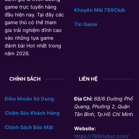
game trực tuyến hàng
Khuyến Mãi 789Club
đầu hiện nay. Tại đây các
game thủ có thể tham
Tin Game
gia trải nghiệm đỉnh cao
vào những tựa game
đánh bài Hot nhất trong
năm 2026.
CHÍNH SÁCH
LIÊN HỆ
Điều khoản Sử Dụng
Địa Chỉ:
68/6 Đường Phổ
Quang, Phường 2, Quận
Chăm Sóc Khách Hàng
Tân Bình, Tp.Hồ Chí Minh
Chính Sách Bảo Mật
Website:
https://789clubsc.com/