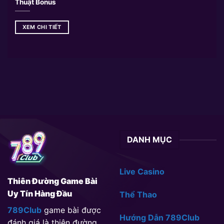
& Free Spin
&
XEM CHI TIẾT
DANH MỤC
Live Casino
Thiên Đường Game Bài
Uy Tín Hàng Đầu
Thể Thao
789Club
game bài được
Hướng Dẫn 789Club
đánh giá là thiên đường