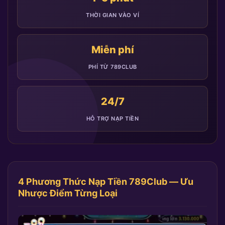
THỜI GIAN VÀO VÍ
Miễn phí
PHÍ TỪ 789CLUB
24/7
HỖ TRỢ NẠP TIỀN
4 Phương Thức Nạp Tiền 789Club — Ưu
Nhược Điểm Từng Loại