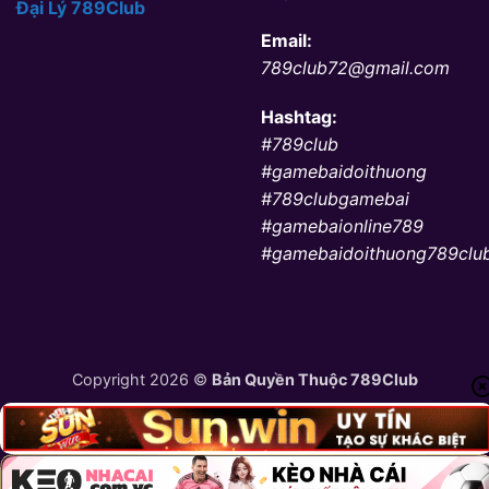
Đại Lý 789Club
Email:
789club72@gmail.com
Hashtag:
#789club
#gamebaidoithuong
#789clubgamebai
#gamebaionline789
#gamebaidoithuong789clu
Copyright 2026 ©
Bản Quyền Thuộc 789Club