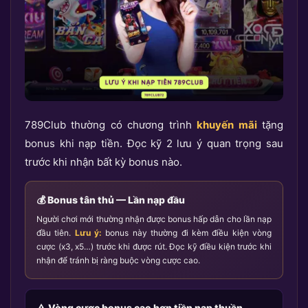
789Club thường có chương trình
khuyến mãi
tặng
bonus khi nạp tiền. Đọc kỹ 2 lưu ý quan trọng sau
trước khi nhận bất kỳ bonus nào.
💰 Bonus tân thủ — Lần nạp đầu
Người chơi mới thường nhận được bonus hấp dẫn cho lần nạp
đầu tiên.
Lưu ý:
bonus này thường đi kèm điều kiện vòng
cược (x3, x5…) trước khi được rút. Đọc kỹ điều kiện trước khi
nhận để tránh bị ràng buộc vòng cược cao.
⚠️ Vòng cược bonus cao hơn tiền nạp thuần