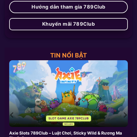
Hướng dẫn tham gia 789Club
Khuyến mãi 789Club
TIN NỔI BẬT
Plants vs Zombie Slots 789Club – Multiplier Cộng Dồn ×20
C