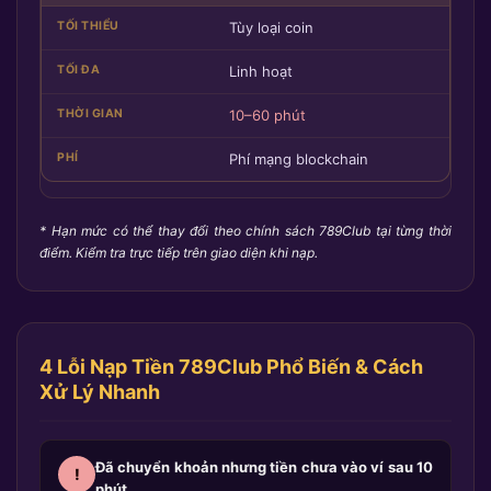
Tùy loại coin
Linh hoạt
10–60 phút
Phí mạng blockchain
* Hạn mức có thể thay đổi theo chính sách 789Club tại từng thời
điểm. Kiểm tra trực tiếp trên giao diện khi nạp.
4 Lỗi Nạp Tiền 789Club Phổ Biến & Cách
Xử Lý Nhanh
Đã chuyển khoản nhưng tiền chưa vào ví sau 10
!
phút