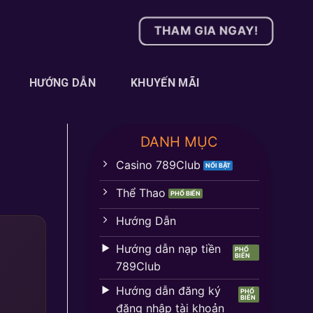
THAM GIA NGAY!
HƯỚNG DẪN
KHUYẾN MÃI
DANH MỤC
Casino 789Club
Thể Thao
Hướng Dẫn
Hướng dẫn nạp tiền
789Club
Hướng dẫn đăng ký
đăng nhập tài khoản