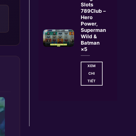
– Luật Xì
Slots
Dách, 5
789Club –
Thao Tác
Hero
& Basic
Power,
Strategy
Superman
Wild &
Batman
XEM
×5
CHI
TIẾT
XEM
CHI
TIẾT