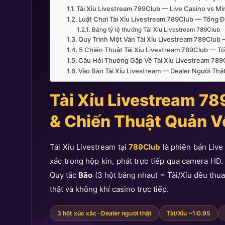
Tài Xỉu Livestream 789Club — Live Casino vs 
Luật Chơi Tài Xỉu Livestream 789Club — Tổng Đ
Bảng tỷ lệ thưởng Tài Xỉu Livestream 789Club
Quy Trình Một Ván Tài Xỉu Livestream 789Club
5 Chiến Thuật Tài Xỉu Livestream 789Club — T
Câu Hỏi Thường Gặp Về Tài Xỉu Livestream 789
Vào Bàn Tài Xỉu Livestream — Dealer Người Thật
Tài Xỉu Livestream 78
& Chiến Thuật Quản V
Tài Xỉu Livestream tại
789Club
là phiên bản Live
xắc trong hộp kín, phát trực tiếp qua camera HD
Quy tắc
Bão
(3 hột bằng nhau) = Tài/Xỉu đều thu
thật và không khí casino trực tiếp.
3 hột xúc xắc · Dealer người thật
Tài/Xỉu ~1:0.95