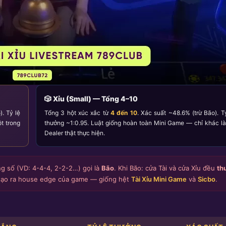
🎲 Xỉu (Small) — Tổng 4–10
). Tỷ lệ
Tổng 3 hột xúc xắc từ
4 đến 10
. Xác suất ~48.6% (trừ Bão). T
t trong
thưởng ~1:0.95. Luật giống hoàn toàn Mini Game — chỉ khác là
Dealer thật thực hiện.
ng số (VD: 4-4-4, 2-2-2…) gọi là
Bão
. Khi Bão: cửa Tài và cửa Xỉu đều
th
 tạo ra house edge của game — giống hệt
Tài Xỉu Mini Game
và
Sicbo
.