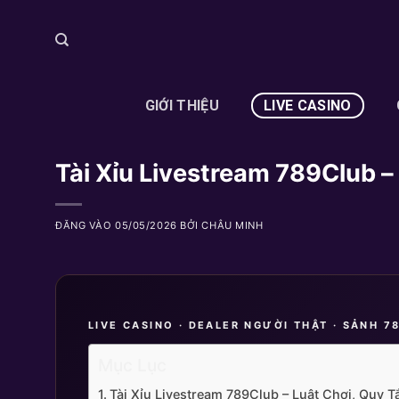
Bỏ
qua
nội
dung
GIỚI THIỆU
LIVE CASINO
Tài Xỉu Livestream 789Club –
ĐĂNG VÀO
05/05/2026
BỞI
CHÂU MINH
LIVE CASINO · DEALER NGƯỜI THẬT · SẢNH
7
Mục Lục
Tài Xỉu Livestream 789Club – Luật Chơi, Quy 