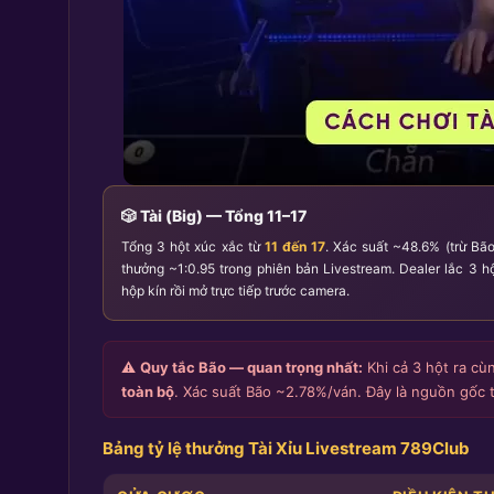
🎲 Tài (Big) — Tổng 11–17
Tổng 3 hột xúc xắc từ
11 đến 17
. Xác suất ~48.6% (trừ Bão
thưởng ~1:0.95 trong phiên bản Livestream. Dealer lắc 3 hộ
hộp kín rồi mở trực tiếp trước camera.
⚠️
Quy tắc Bão — quan trọng nhất:
Khi cả 3 hột ra cù
toàn bộ
. Xác suất Bão ~2.78%/ván. Đây là nguồn gốc
Bảng tỷ lệ thưởng Tài Xỉu Livestream 789Club