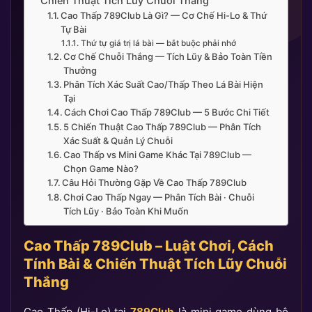
Chiến Thuật Tích Lũy Chuỗi Thắng
Cao Thấp 789Club Là Gì? — Cơ Chế Hi-Lo & Thứ
Tự Bài
Thứ tự giá trị lá bài — bắt buộc phải nhớ
Cơ Chế Chuỗi Thắng — Tích Lũy & Bảo Toàn Tiền
Thưởng
Phân Tích Xác Suất Cao/Thấp Theo Lá Bài Hiện
Tại
Cách Chơi Cao Thấp 789Club — 5 Bước Chi Tiết
5 Chiến Thuật Cao Thấp 789Club — Phân Tích
Xác Suất & Quản Lý Chuỗi
Cao Thấp vs Mini Game Khác Tại 789Club —
Chọn Game Nào?
Câu Hỏi Thường Gặp Về Cao Thấp 789Club
Chơi Cao Thấp Ngay — Phân Tích Bài · Chuỗi
Tích Lũy · Bảo Toàn Khi Muốn
Cao Thấp 789Club – Luật Chơi, Cách
Tính Bài & Chiến Thuật Tích Lũy Chuỗi
Thắng
Cao Thấp (Hi-Lo) tại
789Club
là mini game dùng bộ