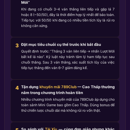
Mới”
Khi đang có chuỗi 3–4 ván thắng liên tiếp và gặp lá 7
hoặc 8 (~50/50), đây là thời điểm hợp lý nhất để bảo toàn.
Tiếp tục với 50/50 khi đang có nhiều tiền tích lũy là rủi ro
không cân xứng.
Đặt mục tiêu chuỗi cụ thể trước khi bắt đầu
3
Quyết định trước: “Thắng 3 ván liên tiếp → nhấn Lượt Mới
bất kể lá nào”. Kỷ luật này tránh tâm lý ham tiếp tục sau
chuỗi thắng. Sau 3 ván thắng, xác suất tích lũy của việc
tiếp tục thắng đến ván 6–7 giảm đáng kể.
Tận dụng
khuyến mãi 789Club
— Cao Thấp thường
4
nằm trong chương trình hoàn tiền
Nhiều chương trình khuyến mãi của 789Club áp dụng cho
toàn sảnh Mini Game bao gồm Cao Thấp. Dùng bonus để
thử chiến lược chuỗi dài mà không rủi ro vốn thật.
So sánh với
Tài Xỉu
— cùng đơn giản nhưng khác