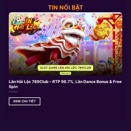
TIN NỔI BẬT
ee
Poker Xì Tố 789Club – Luật Texas Hold’em, 10 Tay Bài &
C
Chiến Thuật
T
XEM CHI TIẾT