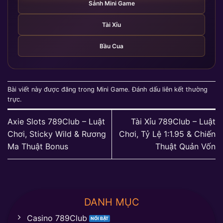
Sảnh Mini Game
Tài Xỉu
Bầu Cua
Bài viết này được đăng trong
Mini Game
. Đánh dấu
liên kết thường
trực
.
Axie Slots 789Club – Luật
Tài Xỉu 789Club – Luật
Chơi, Sticky Wild & Rương
Chơi, Tỷ Lệ 1:1.95 & Chiến
Ma Thuật Bonus
Thuật Quản Vốn
DANH MỤC
Casino 789Club