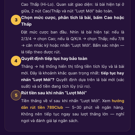
Cao Thấp (Hi-Lo). Quan sát giao diện: lá bài hiện tại ở
giữa, 2 nút Cao/Thấp và nút “Lượt Mới” bảo toàn.
Chọn mức cược, phân tích lá bài, bấm Cao hoặc
3
Thấp
Đặt mức cược ban đầu. Nhìn lá bài hiện tại: nếu là
2/3/4 → chọn Cao; nếu là Q/K/A → chọn Thấp; nếu 7/8
→ cân nhắc kỹ hoặc nhấn “Lượt Mới”. Bấm xác nhận —
lá tiếp theo được rút.
Quyết định tiếp tục hay bảo toàn
4
Thắng → hệ thống hiển thị tổng tiền tích lũy và lá bài
mới. Đây là khoảnh khắc quan trọng nhất:
tiếp tục hay
nhấn “Lượt Mới”?
Quyết định dựa trên lá bài mới (xác
suất) và số tiền đang tích lũy (rủi ro).
Rút tiền sau khi nhấn “Lượt Mới”
5
Tiền thắng về ví sau khi nhấn “Lượt Mới”. Xem
hướng
dẫn rút tiền 789Club
— 5–30 phút về ngân hàng.
Không nên tiếp tục ngay sau lượt thắng lớn — nghỉ
ngơi và đánh giá lại ngân sách.