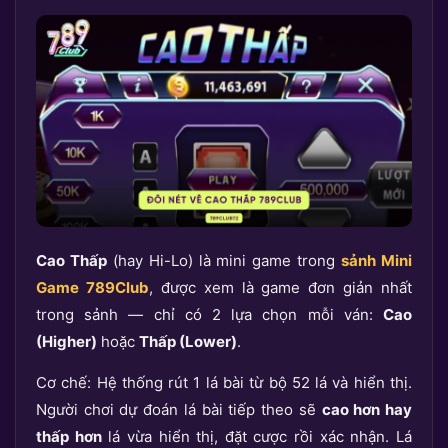
Cao Thấp
(hay Hi-Lo) là mini game trong
sảnh Mini
Game 789Club
, được xem là game đơn giản nhất
trong sảnh — chỉ có 2 lựa chọn mỗi ván:
Cao
(Higher)
hoặc
Thấp (Lower)
.
Cơ chế: Hệ thống rút 1 lá bài từ bộ 52 lá và hiển thị.
Người chơi dự đoán lá bài tiếp theo sẽ
cao hơn hay
thấp hơn
lá vừa hiển thị, đặt cược rồi xác nhận. Lá