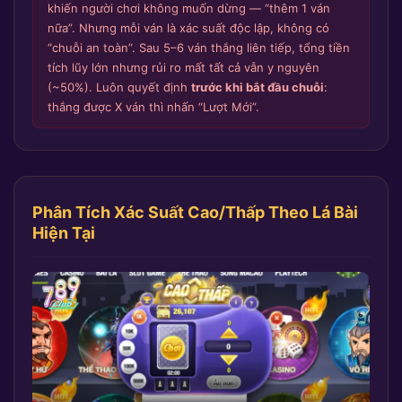
khiến người chơi không muốn dừng — “thêm 1 ván
nữa”. Nhưng mỗi ván là xác suất độc lập, không có
“chuỗi an toàn”. Sau 5–6 ván thắng liên tiếp, tổng tiền
tích lũy lớn nhưng rủi ro mất tất cả vẫn y nguyên
(~50%). Luôn quyết định
trước khi bắt đầu chuỗi
:
thắng được X ván thì nhấn “Lượt Mới”.
Phân Tích Xác Suất Cao/Thấp Theo Lá Bài
Hiện Tại