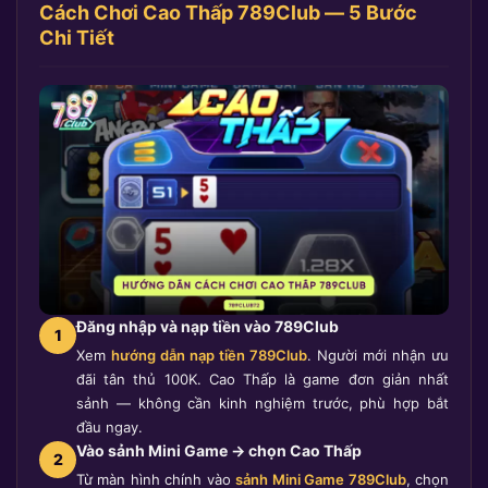
Cách Chơi Cao Thấp 789Club — 5 Bước
Chi Tiết
Đăng nhập và nạp tiền vào 789Club
1
Xem
hướng dẫn nạp tiền 789Club
. Người mới nhận ưu
đãi tân thủ 100K. Cao Thấp là game đơn giản nhất
sảnh — không cần kinh nghiệm trước, phù hợp bắt
đầu ngay.
Vào sảnh Mini Game → chọn Cao Thấp
2
Từ màn hình chính vào
sảnh Mini Game 789Club
, chọn