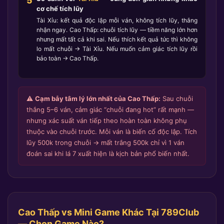
5
cơ chế tích lũy
Tài Xỉu: kết quả độc lập mỗi ván, không tích lũy, thắng
nhận ngay. Cao Thấp: chuỗi tích lũy — tiềm năng lớn hơn
nhưng mất tất cả khi sai. Nếu thích kết quả tức thì không
lo mất chuỗi → Tài Xỉu. Nếu muốn cảm giác tích lũy rồi
bảo toàn → Cao Thấp.
⚠️
Cạm bẫy tâm lý lớn nhất của Cao Thấp:
Sau chuỗi
thắng 5–6 ván, cảm giác “chuỗi đang hot” rất mạnh —
nhưng xác suất ván tiếp theo hoàn toàn không phụ
thuộc vào chuỗi trước. Mỗi ván là biến cố độc lập. Tích
lũy 500k trong chuỗi → mất trắng 500k chỉ vì 1 ván
đoán sai khi lá 7 xuất hiện là kịch bản phổ biến nhất.
Cao Thấp vs Mini Game Khác Tại 789Club
— Chọn Game Nào?