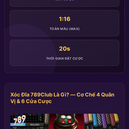
1:16
TOÀN MÀU (MAX)
20s
THỜI GIAN ĐẶT CƯỢC
Xóc Đĩa 789Club Là Gì? — Cơ Chế 4 Quân
Vị & 6 Cửa Cược