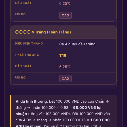
6.25%
CAO
⚪⚪⚪⚪ 4 Trắng (Toàn Trắng)
Cả 4 quân đều trắng
1:16
6.25%
CAO
Ví dụ tính thưởng:
Đặt 100.000 VNĐ vào cửa Chẵn →
thắng → nhận 100.000 × 0.98 =
98.000 VNĐ lợi
nhuận
(tổng ví +198.000 VNĐ). Đặt 100.000 VNĐ vào
cửa 4 Đỏ → thắng → nhận 100.000 × 16 =
1.600.000
VNĐ lợi nhuận
. Xác suất 2 trường hợp lần lượt là