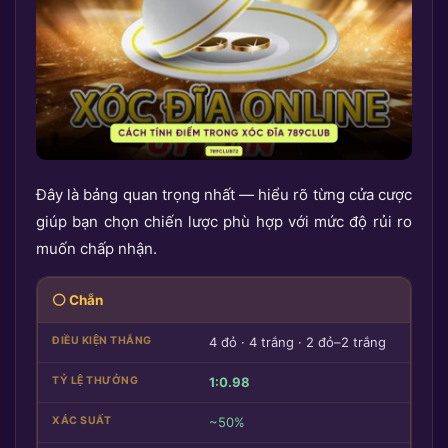
Đây là bảng quan trọng nhất — hiểu rõ từng cửa cược
giúp bạn chọn chiến lược phù hợp với mức độ rủi ro
muốn chấp nhận.
⚪ Chẵn
4 đỏ · 4 trắng · 2 đỏ–2 trắng
1:0.98
~50%