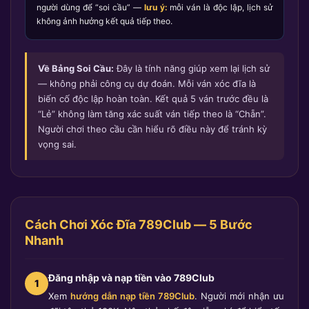
người dùng để “soi cầu” —
lưu ý:
mỗi ván là độc lập, lịch sử
không ảnh hưởng kết quả tiếp theo.
Về Bảng Soi Cầu:
Đây là tính năng giúp xem lại lịch sử
— không phải công cụ dự đoán. Mỗi ván xóc đĩa là
biến cố độc lập hoàn toàn. Kết quả 5 ván trước đều là
“Lẻ” không làm tăng xác suất ván tiếp theo là “Chẵn”.
Người chơi theo cầu cần hiểu rõ điều này để tránh kỳ
vọng sai.
Cách Chơi Xóc Đĩa 789Club — 5 Bước
Nhanh
Đăng nhập và nạp tiền vào 789Club
1
Xem
hướng dẫn nạp tiền 789Club
. Người mới nhận ưu