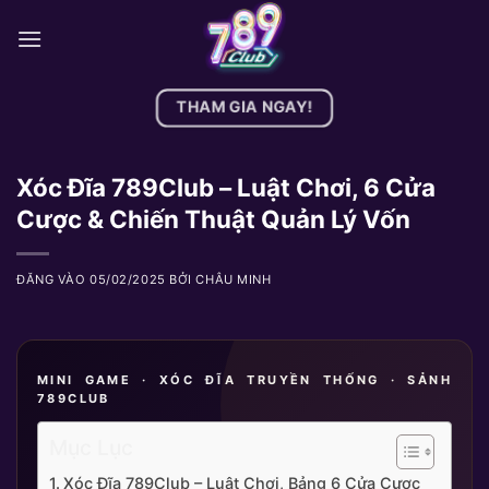
Bỏ
qua
nội
dung
THAM GIA NGAY!
Xóc Đĩa 789Club – Luật Chơi, 6 Cửa
Cược & Chiến Thuật Quản Lý Vốn
ĐĂNG VÀO
05/02/2025
BỞI
CHÂU MINH
MINI GAME · XÓC ĐĨA TRUYỀN THỐNG · SẢNH
789CLUB
Mục Lục
Xóc Đĩa 789Club – Luật Chơi, Bảng 6 Cửa Cược