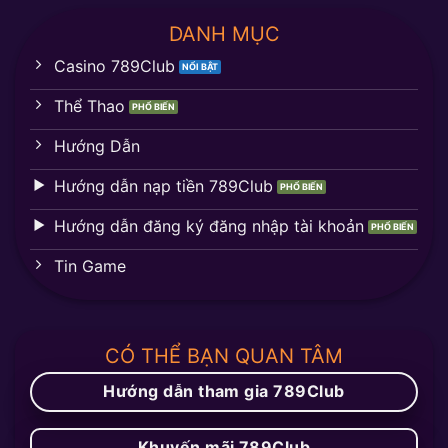
DANH MỤC
Casino 789Club
Thể Thao
Hướng Dẫn
Hướng dẫn nạp tiền 789Club
Hướng dẫn đăng ký đăng nhập tài khoản
Tin Game
CÓ THỂ BẠN QUAN TÂM
Hướng dẫn tham gia 789Club
Khuyến mãi 789Club