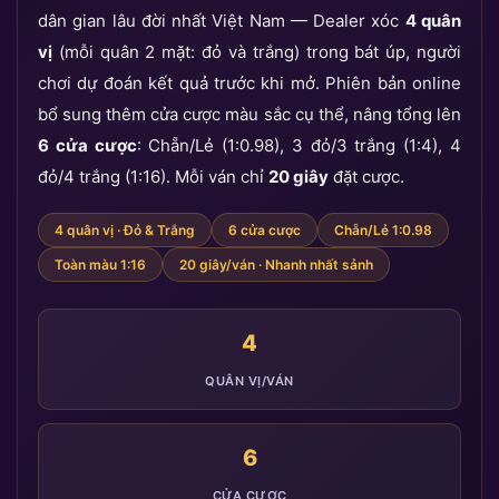
dân gian lâu đời nhất Việt Nam — Dealer xóc
4 quân
vị
(mỗi quân 2 mặt: đỏ và trắng) trong bát úp, người
chơi dự đoán kết quả trước khi mở. Phiên bản online
bổ sung thêm cửa cược màu sắc cụ thể, nâng tổng lên
6 cửa cược
: Chẵn/Lẻ (1:0.98), 3 đỏ/3 trắng (1:4), 4
đỏ/4 trắng (1:16). Mỗi ván chỉ
20 giây
đặt cược.
4 quân vị · Đỏ & Trắng
6 cửa cược
Chẵn/Lẻ 1:0.98
Toàn màu 1:16
20 giây/ván · Nhanh nhất sảnh
4
QUÂN VỊ/VÁN
6
CỬA CƯỢC