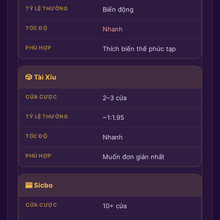
Biến động
Nhanh
Thích biến thể phức tạp
🎲 Tài Xỉu
2–3 cửa
~1:1.95
Nhanh
Muốn đơn giản nhất
🎰 Sicbo
10+ cửa