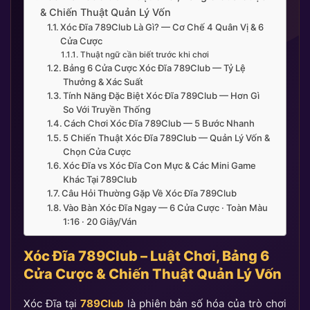
& Chiến Thuật Quản Lý Vốn
Xóc Đĩa 789Club Là Gì? — Cơ Chế 4 Quân Vị & 6
Cửa Cược
Thuật ngữ cần biết trước khi chơi
Bảng 6 Cửa Cược Xóc Đĩa 789Club — Tỷ Lệ
Thưởng & Xác Suất
Tính Năng Đặc Biệt Xóc Đĩa 789Club — Hơn Gì
So Với Truyền Thống
Cách Chơi Xóc Đĩa 789Club — 5 Bước Nhanh
5 Chiến Thuật Xóc Đĩa 789Club — Quản Lý Vốn &
Chọn Cửa Cược
Xóc Đĩa vs Xóc Đĩa Con Mực & Các Mini Game
Khác Tại 789Club
Câu Hỏi Thường Gặp Về Xóc Đĩa 789Club
Vào Bàn Xóc Đĩa Ngay — 6 Cửa Cược · Toàn Màu
1:16 · 20 Giây/Ván
Xóc Đĩa 789Club – Luật Chơi, Bảng 6
Cửa Cược & Chiến Thuật Quản Lý Vốn
Xóc Đĩa tại
789Club
là phiên bản số hóa của trò chơi