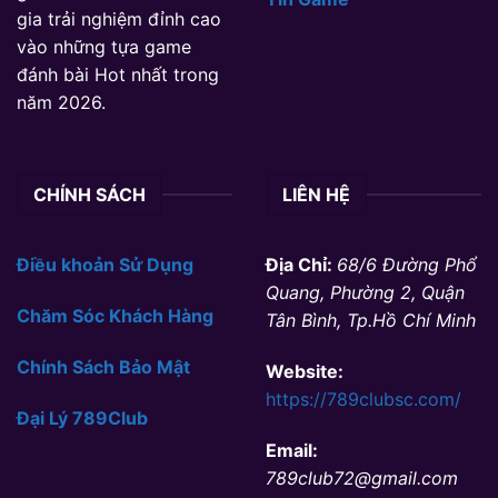
gia trải nghiệm đỉnh cao
vào những tựa game
đánh bài Hot nhất trong
năm 2026.
CHÍNH SÁCH
LIÊN HỆ
Điều khoản Sử Dụng
Địa Chỉ:
68/6 Đường Phổ
Quang, Phường 2, Quận
Chăm Sóc Khách Hàng
Tân Bình, Tp.Hồ Chí Minh
Chính Sách Bảo Mật
Website:
https://789clubsc.com/
Đại Lý 789Club
Email:
789club72@gmail.com