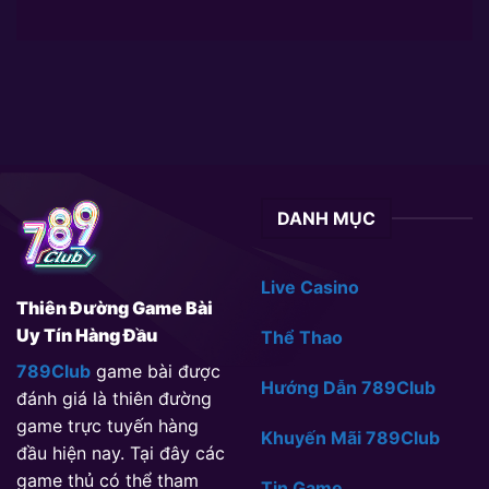
DANH MỤC
Live Casino
Thiên Đường Game Bài
Uy Tín Hàng Đầu
Thể Thao
789Club
game bài được
Hướng Dẫn 789Club
đánh giá là thiên đường
game trực tuyến hàng
Khuyến Mãi 789Club
đầu hiện nay. Tại đây các
game thủ có thể tham
Tin Game