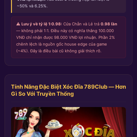
~50% và 6.25%.
⚠️
Lưu ý về tỷ lệ 1:0.98:
Cửa Chẵn và Lẻ trả
0.98 lần
— không phải 1:1. Điều này có nghĩa thắng 100.000
VNĐ chỉ nhận được 98.000 VNĐ lợi nhuận. Phần 2%
chênh lệch là nguồn gốc house edge của game
(~4%). Đây là điều bài cũ không giải thích rõ.
Tính Năng Đặc Biệt Xóc Đĩa 789Club — Hơn
Gì So Với Truyền Thống