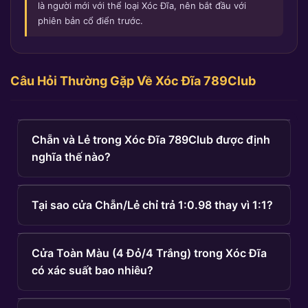
là người mới với thể loại Xóc Đĩa, nên bắt đầu với
phiên bản cổ điển trước.
Câu Hỏi Thường Gặp Về Xóc Đĩa 789Club
Chẵn và Lẻ trong Xóc Đĩa 789Club được định
nghĩa thế nào?
Tại sao cửa Chẵn/Lẻ chỉ trả 1:0.98 thay vì 1:1?
Cửa Toàn Màu (4 Đỏ/4 Trắng) trong Xóc Đĩa
có xác suất bao nhiêu?