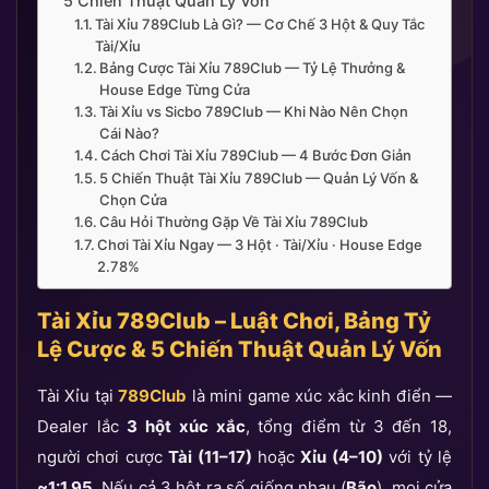
5 Chiến Thuật Quản Lý Vốn
Tài Xỉu 789Club Là Gì? — Cơ Chế 3 Hột & Quy Tắc
Tài/Xỉu
Bảng Cược Tài Xỉu 789Club — Tỷ Lệ Thưởng &
House Edge Từng Cửa
Tài Xỉu vs Sicbo 789Club — Khi Nào Nên Chọn
Cái Nào?
Cách Chơi Tài Xỉu 789Club — 4 Bước Đơn Giản
5 Chiến Thuật Tài Xỉu 789Club — Quản Lý Vốn &
Chọn Cửa
Câu Hỏi Thường Gặp Về Tài Xỉu 789Club
Chơi Tài Xỉu Ngay — 3 Hột · Tài/Xỉu · House Edge
2.78%
Tài Xỉu 789Club – Luật Chơi, Bảng Tỷ
Lệ Cược & 5 Chiến Thuật Quản Lý Vốn
Tài Xỉu tại
789Club
là mini game xúc xắc kinh điển —
Dealer lắc
3 hột xúc xắc
, tổng điểm từ 3 đến 18,
người chơi cược
Tài (11–17)
hoặc
Xỉu (4–10)
với tỷ lệ
~1:1.95
. Nếu cả 3 hột ra số giống nhau (
Bão
), mọi cửa