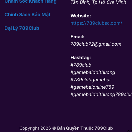
Chăm Sóc Khách Hàng
Tân Bình, Tp.Hồ Chí Minh
Chính Sách Bảo Mật
Website:
https://789clubsc.com/
Đại Lý 789Club
Email:
789club72@gmail.com
Hashtag:
#789club
#gamebaidoithuong
#789clubgamebai
#gamebaionline789
#gamebaidoithuong789clu
Copyright 2026 ©
Bản Quyền Thuộc 789Club