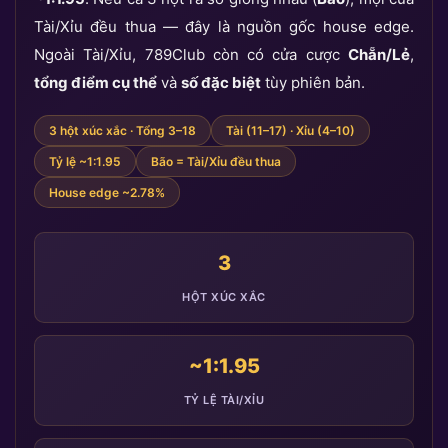
Tài/Xỉu đều thua — đây là nguồn gốc house edge.
Ngoài Tài/Xỉu, 789Club còn có cửa cược
Chẵn/Lẻ
,
tổng điểm cụ thể
và
số đặc biệt
tùy phiên bản.
3 hột xúc xắc · Tổng 3–18
Tài (11–17) · Xỉu (4–10)
Tỷ lệ ~1:1.95
Bão = Tài/Xỉu đều thua
House edge ~2.78%
3
HỘT XÚC XẮC
~1:1.95
TỶ LỆ TÀI/XỈU