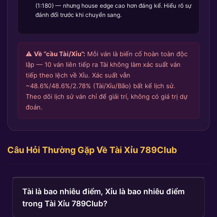
(1:180) — nhưng house edge cao hơn đáng kể. Hiểu rõ sự
đánh đổi trước khi chuyển sang.
⚠️
Về “cầu Tài/Xỉu”:
Mỗi ván là biến cố hoàn toàn độc
lập — 10 ván liên tiếp ra Tài không làm xác suất ván
tiếp theo lệch về Xỉu. Xác suất vẫn
~48.6%/48.6%/2.78% (Tài/Xỉu/Bão) bất kể lịch sử.
Theo dõi lịch sử ván chỉ để giải trí, không có giá trị dự
đoán.
Câu Hỏi Thường Gặp Về Tài Xỉu 789Club
Tài là bao nhiêu điểm, Xỉu là bao nhiêu điểm
trong Tài Xỉu 789Club?