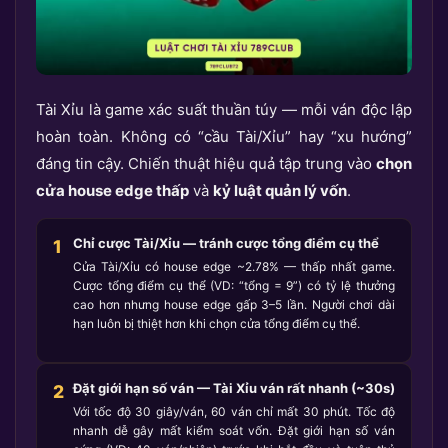
Tài Xỉu là game xác suất thuần túy — mỗi ván độc lập
hoàn toàn. Không có “cầu Tài/Xỉu” hay “xu hướng”
đáng tin cậy. Chiến thuật hiệu quả tập trung vào
chọn
cửa house edge thấp
và
kỷ luật quản lý vốn
.
Chỉ cược Tài/Xỉu — tránh cược tổng điểm cụ thể
1
Cửa Tài/Xỉu có house edge ~2.78% — thấp nhất game.
Cược tổng điểm cụ thể (VD: “tổng = 9”) có tỷ lệ thưởng
cao hơn nhưng house edge gấp 3–5 lần. Người chơi dài
hạn luôn bị thiệt hơn khi chọn cửa tổng điểm cụ thể.
Đặt giới hạn số ván — Tài Xỉu ván rất nhanh (~30s)
2
Với tốc độ 30 giây/ván, 60 ván chỉ mất 30 phút. Tốc độ
nhanh dễ gây mất kiểm soát vốn. Đặt giới hạn số ván