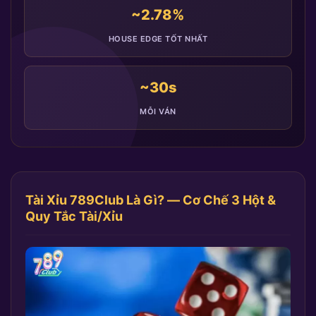
~2.78%
HOUSE EDGE TỐT NHẤT
~30s
MỖI VÁN
Tài Xỉu 789Club Là Gì? — Cơ Chế 3 Hột &
Quy Tắc Tài/Xỉu