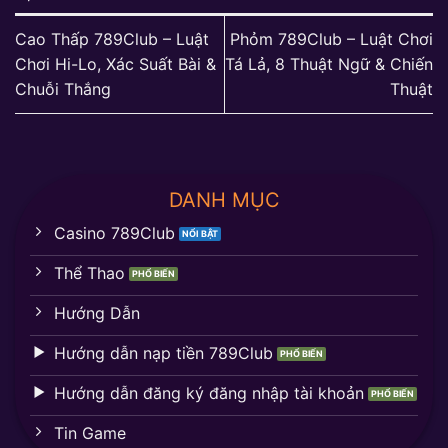
Cao Thấp 789Club – Luật
Phỏm 789Club – Luật Chơi
Chơi Hi-Lo, Xác Suất Bài &
Tá Lả, 8 Thuật Ngữ & Chiến
Chuỗi Thắng
Thuật
DANH MỤC
Casino 789Club
Thể Thao
Hướng Dẫn
Hướng dẫn nạp tiền 789Club
Hướng dẫn đăng ký đăng nhập tài khoản
Tin Game