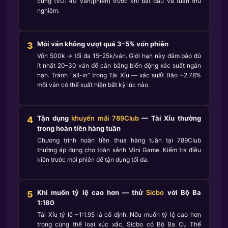
cứng (VD: 40 ván/phiên) trước khi bắt đầu và tuân thủ
nghiêm.
Mỗi ván không vượt quá 3–5% vốn phiên
3
Vốn 500k → tối đa 15–25k/ván. Giới hạn này đảm bảo đủ
ít nhất 20–30 ván để cân bằng biến động xác suất ngắn
hạn. Tránh “all-in” trong Tài Xỉu — xác suất Bão ~2.78%
mỗi ván có thể xuất hiện bất kỳ lúc nào.
Tận dụng
khuyến mãi 789Club
— Tài Xỉu thường
4
trong hoàn tiền hàng tuần
Chương trình hoàn tiền thua hàng tuần tại 789Club
thường áp dụng cho toàn sảnh Mini Game. Kiểm tra điều
kiện trước mỗi phiên để tận dụng tối đa.
Khi muốn tỷ lệ cao hơn — thử
Sicbo
với Bộ Ba
5
1:180
Tài Xỉu tỷ lệ ~1:1.95 là cố định. Nếu muốn tỷ lệ cao hơn
trong cùng thể loại xúc xắc, Sicbo có Bộ Ba Cụ Thể