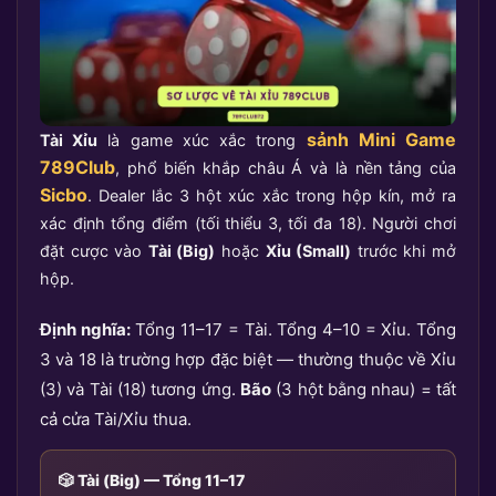
sảnh Mini Game
Tài Xỉu
là game xúc xắc trong
789Club
, phổ biến khắp châu Á và là nền tảng của
Sicbo
. Dealer lắc 3 hột xúc xắc trong hộp kín, mở ra
xác định tổng điểm (tối thiểu 3, tối đa 18). Người chơi
đặt cược vào
Tài (Big)
hoặc
Xỉu (Small)
trước khi mở
hộp.
Định nghĩa:
Tổng 11–17 = Tài. Tổng 4–10 = Xỉu. Tổng
3 và 18 là trường hợp đặc biệt — thường thuộc về Xỉu
(3) và Tài (18) tương ứng.
Bão
(3 hột bằng nhau) = tất
cả cửa Tài/Xỉu thua.
🎲 Tài (Big) — Tổng 11–17