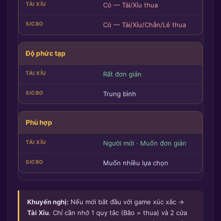
Có — Tài/Xỉu thua
Có — Tài/Xỉu/Chẵn/Lẻ thua
Độ phức tạp
Rất đơn giản
Trung bình
Phù hợp
Người mới · Muốn đơn giản
Muốn nhiều lựa chọn
Khuyến nghị:
Nếu mới bắt đầu với game xúc xắc →
Tài Xỉu
. Chỉ cần nhớ 1 quy tắc (Bão = thua) và 2 cửa