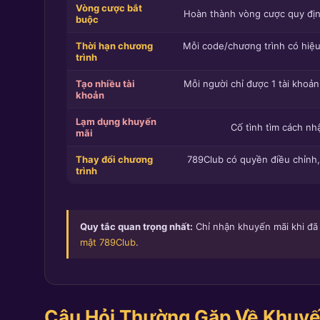
Vòng cược bắt
Hoàn thành vòng cược quy định 
buộc
Thời hạn chương
Mỗi code/chương trình có hiệu
trình
Tạo nhiều tài
Mỗi người chỉ được 1 tài khoả
khoản
Lạm dụng khuyến
Cố tình tìm cách nhậ
mãi
Thay đổi chương
789Club có quyền điều chỉnh,
trình
Quy tắc quan trọng nhất:
Chỉ nhận khuyến mãi khi đã 
mật 789Club
.
Câu Hỏi Thường Gặp Về Khuyế