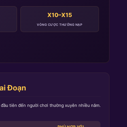
X10–X15
VÒNG CƯỢC THƯỞNG NẠP
ai Đoạn
 đầu tiên đến người chơi thường xuyên nhiều năm.
PHÙ HỢP VỚI