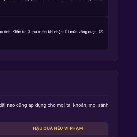
tính. Kiểm tra 3 thứ trước khi nhận: (1) mức vòng cược, (2)
 đãi nào cũng áp dụng cho mọi tài khoản, mọi sảnh
HẬU QUẢ NẾU VI PHẠM