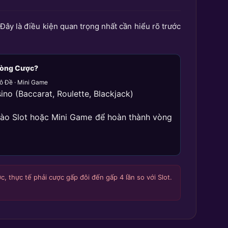
Đây là điều kiện quan trọng nhất cần hiểu rõ trước
Vòng Cược?
Lô Đề · Mini Game
ino (Baccarat, Roulette, Blackjack)
ào Slot hoặc Mini Game để hoàn thành vòng
, thực tế phải cược gấp đôi đến gấp 4 lần so với Slot.