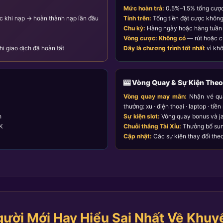
Mức hoàn trả:
0.5%–1.5% tổng cược 
c khi nạp → hoàn thành nạp lần đầu
Tính trên:
Tổng tiền đặt cược không
Chu kỳ:
Hàng ngày hoặc hàng tuần ·
Vòng cược:
Không có
— rút hoặc c
i giao dịch đã hoàn tất
Đây là chương trình tốt nhất
vì kh
🎰 Vòng Quay & Sự Kiện The
Vòng quay may mắn:
Nhận vé qua
thưởng: xu · điện thoại · laptop · tiền
h
Sự kiện slot:
Vòng quay bonus và ja
K
Chuỗi thắng Tài Xỉu:
Thưởng bổ sung
Cập nhật:
Các sự kiện thay đổi the
ười Mới Hay Hiểu Sai Nhất Về Khuy