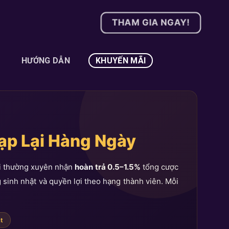
THAM GIA NGAY!
HƯỚNG DẪN
KHUYẾN MÃI
ạp Lại Hàng Ngày
ơi thường xuyên nhận
hoàn trả 0.5–1.5%
tổng cược
 sinh nhật và quyền lợi theo hạng thành viên. Mỗi
t