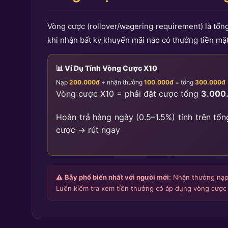
Vòng cược (rollover/wagering requirement) là tổng
khi nhận bất kỳ khuyến mãi nào có thưởng tiền mặt
📊 Ví Dụ Tính Vòng Cược X10
Nạp
200.000đ
+ nhận thưởng
100.000đ
= tổng
300.000đ
Vòng cược X10 = phải đặt cược tổng
3.000
Hoàn trả hàng ngày (0.5–1.5%) tính trên t
cược → rút ngay
⚠️
Bẫy phổ biến nhất với người mới:
Nhận thưởng nạp X
Luôn kiểm tra xem tiền thưởng có áp dụng vòng cược