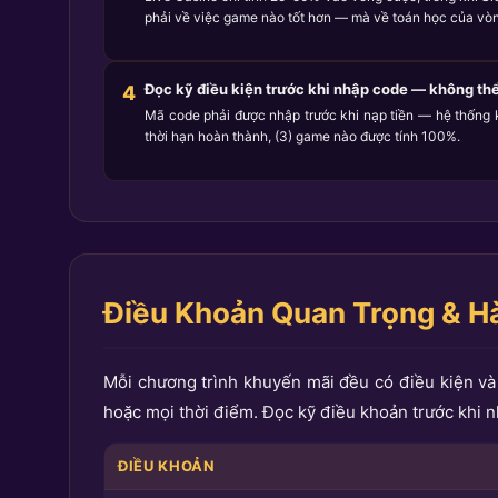
phải về việc game nào tốt hơn — mà về toán học của vò
Đọc kỹ điều kiện trước khi nhập code — không thể
4
Mã code phải được nhập trước khi nạp tiền — hệ thống k
thời hạn hoàn thành, (3) game nào được tính 100%.
Điều Khoản Quan Trọng & H
Mỗi chương trình khuyến mãi đều có điều kiện và 
hoặc mọi thời điểm. Đọc kỹ điều khoản trước khi n
ĐIỀU KHOẢN