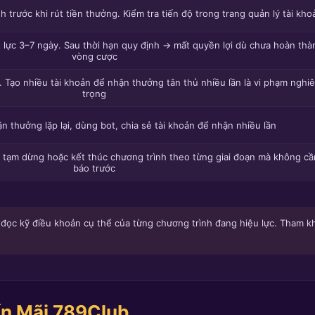
trước khi rút tiền thưởng. Kiểm tra tiến độ trong trang quản lý tài kho
 lực 3–7 ngày. Sau thời hạn quy định → mất quyền lợi dù chưa hoàn thà
vòng cược
n. Tạo nhiều tài khoản để nhận thưởng tân thủ nhiều lần là vi phạm nghi
trọng
n thưởng lặp lại, dùng bot, chia sẻ tài khoản để nhận nhiều lần
 tạm dừng hoặc kết thúc chương trình theo từng giai đoạn mà không cầ
báo trước
đọc kỹ điều khoản cụ thể của từng chương trình đang hiệu lực. Tham k
n Mãi 789Club