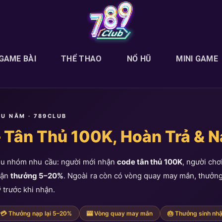
GAME BÀI
THỂ THAO
NỔ HŨ
MINI GAME
ÂU NĂM · 789CLUB
 Tân Thủ 100K, Hoàn Trả & N
ều nhóm nhu cầu: người mới nhận
code tân thủ 100K
, người ch
hận
thưởng 5–20%
. Ngoài ra còn có vòng quay may mắn, thưởng
 trước khi nhận.
💳 Thưởng nạp lại 5–20%
🎰 Vòng quay may mắn
🎂 Thưởng sinh nhậ