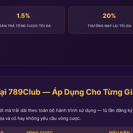
1.5%
20%
OÀN TRẢ TỔNG CƯỢC TỐI ĐA
THƯỞNG NẠP LẠI TỐI ĐA
ại 789Club — Áp Dụng Cho Từng Gi
 mà trải dài theo toàn bộ hành trình sử dụng — từ lần đăng ký
ia và có hay không yêu cầu vòng cược.
NG
VÒNG CƯỢC
ĐIỀU KIỆN