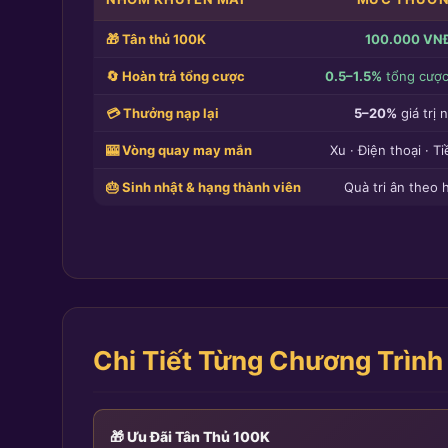
🎁 Tân thủ 100K
100.000 VN
🔄 Hoàn trả tổng cược
0.5–1.5%
tổng cược
💳 Thưởng nạp lại
5–20%
giá trị 
🎰 Vòng quay may mắn
Xu · Điện thoại · T
🎂 Sinh nhật & hạng thành viên
Quà tri ân theo 
Chi Tiết Từng Chương Trìn
🎁 Ưu Đãi Tân Thủ 100K