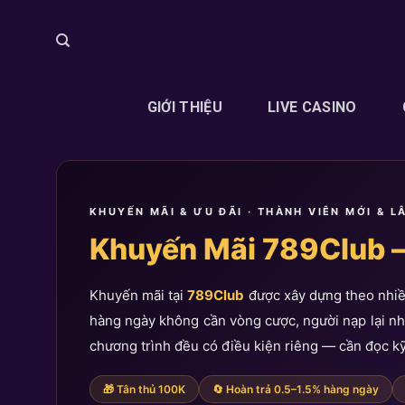
Bỏ
qua
nội
dung
GIỚI THIỆU
LIVE CASINO
KHUYẾN MÃI & ƯU ĐÃI · THÀNH VIÊN MỚI & L
Khuyến Mãi 789Club –
Khuyến mãi tại
789Club
được xây dựng theo nhi
hàng ngày không cần vòng cược, người nạp lại n
chương trình đều có điều kiện riêng — cần đọc kỹ
🎁 Tân thủ 100K
🔄 Hoàn trả 0.5–1.5% hàng ngày