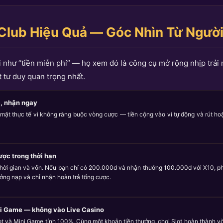
lub Hiệu Quả — Góc Nhìn Từ Người
hư “tiền miễn phí” — họ xem đó là công cụ mở rộng nhịp trải ng
t tư duy quan trọng nhất.
c, nhận ngay
 mặt thực tế vì không ràng buộc vòng cược — tiền cộng vào ví tự động và rút ho
ược trong thời hạn
i gian và vốn. Nếu bạn chỉ có 200.000đ và nhận thưởng 100.000đ với X10, ph
ưởng nạp và chỉ nhận hoàn trả tổng cược.
ni Game — không vào Live Casino
lot và Mini Game tính 100%. Cùng một khoản tiền thưởng, chơi Slot hoàn thành 