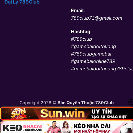
Đại Lý 789Club
Email:
789club72@gmail.com
Hashtag:
#789club
#gamebaidoithuong
#789clubgamebai
#gamebaionline789
#gamebaidoithuong789clu
Copyright 2026 ©
Bản Quyền Thuộc 789Club