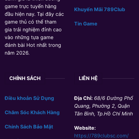
game trực tuyến hàng
Khuyến Mãi 789Club
đầu hiện nay. Tại đây các
game thủ có thể tham
Tin Game
gia trải nghiệm đỉnh cao
vào những tựa game
đánh bài Hot nhất trong
năm 2026.
CHÍNH SÁCH
LIÊN HỆ
Điều khoản Sử Dụng
Địa Chỉ:
68/6 Đường Phổ
Quang, Phường 2, Quận
Chăm Sóc Khách Hàng
Tân Bình, Tp.Hồ Chí Minh
Chính Sách Bảo Mật
Website:
https://789clubsc.com/