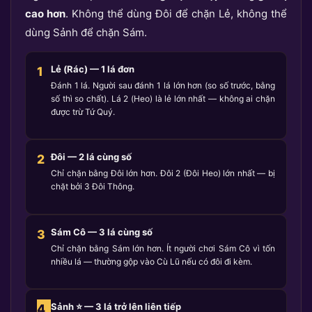
cao hơn
. Không thể dùng Đôi để chặn Lẻ, không thể
dùng Sảnh để chặn Sám.
Lẻ (Rác) — 1 lá đơn
1
Đánh 1 lá. Người sau đánh 1 lá lớn hơn (so số trước, bằng
số thì so chất). Lá 2 (Heo) là lẻ lớn nhất — không ai chặn
được trừ Tứ Quý.
Đôi — 2 lá cùng số
2
Chỉ chặn bằng Đôi lớn hơn. Đôi 2 (Đôi Heo) lớn nhất — bị
chặt bởi 3 Đôi Thông.
Sám Cô — 3 lá cùng số
3
Chỉ chặn bằng Sám lớn hơn. Ít người chơi Sám Cô vì tốn
nhiều lá — thường gộp vào Cù Lũ nếu có đôi đi kèm.
Sảnh ⭐ — 3 lá trở lên liên tiếp
4