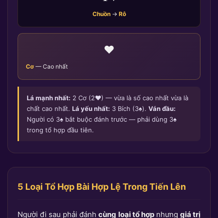
Chuồn
→
Rô
♥
Cơ
— Cao nhất
Lá mạnh nhất:
2 Cơ (2♥) — vừa là số cao nhất vừa là
chất cao nhất.
Lá yếu nhất:
3 Bích (3♠).
Ván đầu:
Người có 3♠ bắt buộc đánh trước — phải dùng 3♠
trong tổ hợp đầu tiên.
5 Loại Tổ Hợp Bài Hợp Lệ Trong Tiến Lên
Người đi sau phải đánh
cùng loại tổ hợp
nhưng
giá trị