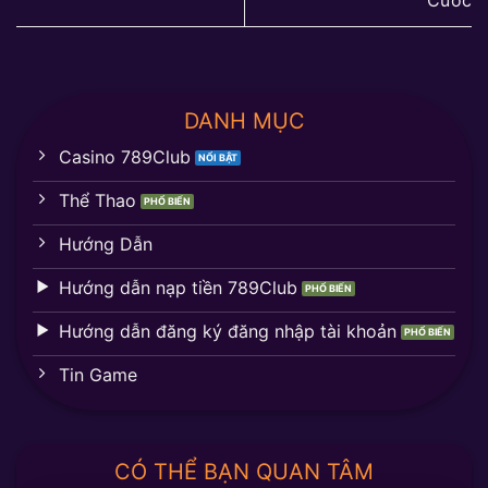
DANH MỤC
Casino 789Club
Thể Thao
Hướng Dẫn
Hướng dẫn nạp tiền 789Club
Hướng dẫn đăng ký đăng nhập tài khoản
Tin Game
CÓ THỂ BẠN QUAN TÂM