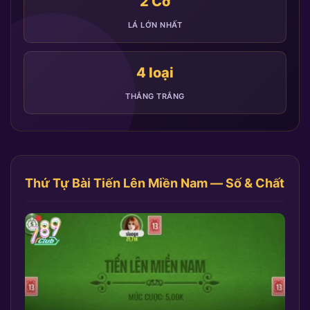
2 Cơ
LÁ LỚN NHẤT
4 loại
THẮNG TRẮNG
Thứ Tự Bài Tiến Lên Miền Nam — Số & Chất