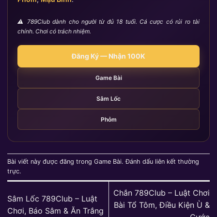
⚠️ 789Club dành cho người từ đủ 18 tuổi. Cá cược có rủi ro tài
chính. Chơi có trách nhiệm.
Đăng Ký — Nhận 100K
Game Bài
Sâm Lốc
Phỏm
Bài viết này được đăng trong
Game Bài
. Đánh dấu
liên kết thường
trực
.
Chắn 789Club – Luật Chơi
Sâm Lốc 789Club – Luật
Bài Tổ Tôm, Điều Kiện Ù &
Chơi, Báo Sâm & Ăn Trắng
Cước