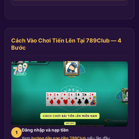
Cách Vào Chơi Tiến Lên Tại 789Club — 4
Bước
Đăng nhập và nạp tiền
1
Xem
hướng dẫn nạp tiền 789Club
nếu lần đầu.