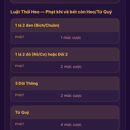
Luật Thối Heo — Phạt khi về bét còn Heo/Tứ Quý
1 lá 2 đen (Bích/Chuồn)
1 mức cược
1 lá 2 đỏ (Rô/Cơ) hoặc Đôi 2
2 mức cược
3 Đôi Thông
2 mức cược
Tứ Quý
4 mức cược