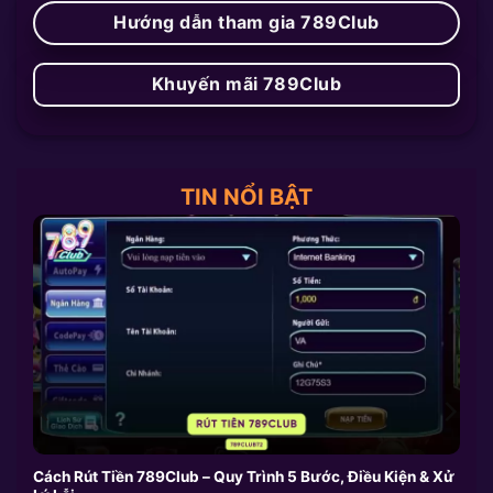
Hướng dẫn tham gia 789Club
Khuyến mãi 789Club
TIN NỔI BẬT
ử
Cách Xóa Tài Khoản 789Club – Điều Kiện, Quy Trình & Lưu
B