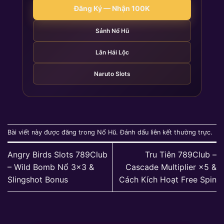
Đăng Ký — Nhận 100K
Sảnh Nổ Hũ
Lân Hái Lộc
Naruto Slots
Bài viết này được đăng trong
Nổ Hũ
. Đánh dấu
liên kết thường trực
.
Angry Birds Slots 789Club
Tru Tiên 789Club –
– Wild Bomb Nổ 3×3 &
Cascade Multiplier ×5 &
Slingshot Bonus
Cách Kích Hoạt Free Spin