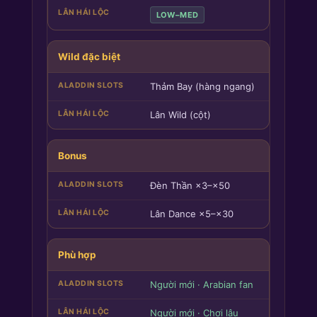
LOW–MED
Wild đặc biệt
Thảm Bay (hàng ngang)
Lân Wild (cột)
Bonus
Đèn Thần ×3–×50
Lân Dance ×5–×30
Phù hợp
Người mới · Arabian fan
Người mới · Chơi lâu