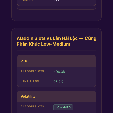
25×
Aladdin Slots vs Lân Hái Lộc — Cùng
Phân Khúc Low–Medium
RTP
~96.3%
96.7%
Volatility
LOW–MED