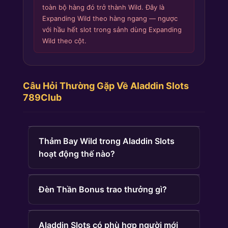
toàn bộ hàng đó trở thành Wild. Đây là
Expanding Wild theo hàng ngang — ngược
với hầu hết slot trong sảnh dùng Expanding
Wild theo cột.
Câu Hỏi Thường Gặp Về Aladdin Slots
789Club
Thảm Bay Wild trong Aladdin Slots
hoạt động thế nào?
Đèn Thần Bonus trao thưởng gì?
Aladdin Slots có phù hợp người mới