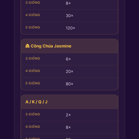
8×
30×
120×
👸 Công Chúa Jasmine
6×
20×
80×
A / K / Q / J
2×
8×