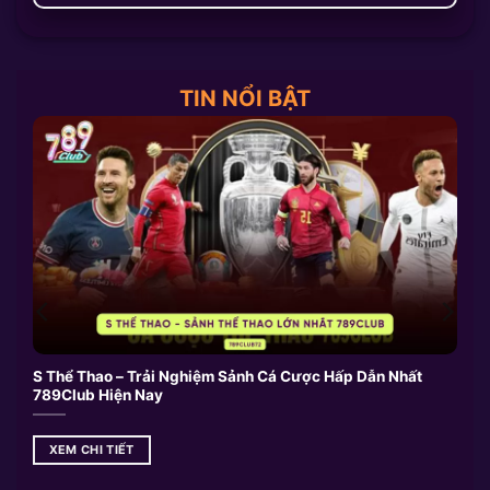
TIN NỔI BẬT
t
Justice League Slots 789Club – Hero Power, Superman
Wild & Batman ×5
XEM CHI TIẾT