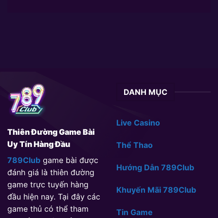
DANH MỤC
Live Casino
Thiên Đường Game Bài
Uy Tín Hàng Đầu
Thể Thao
789Club
game bài được
Hướng Dẫn 789Club
đánh giá là thiên đường
game trực tuyến hàng
Khuyến Mãi 789Club
đầu hiện nay. Tại đây các
game thủ có thể tham
Tin Game