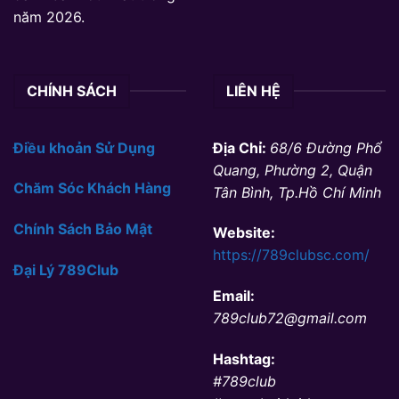
năm 2026.
CHÍNH SÁCH
LIÊN HỆ
Điều khoản Sử Dụng
Địa Chỉ:
68/6 Đường Phổ
Quang, Phường 2, Quận
Chăm Sóc Khách Hàng
Tân Bình, Tp.Hồ Chí Minh
Chính Sách Bảo Mật
Website:
https://789clubsc.com/
Đại Lý 789Club
Email:
789club72@gmail.com
Hashtag:
#789club