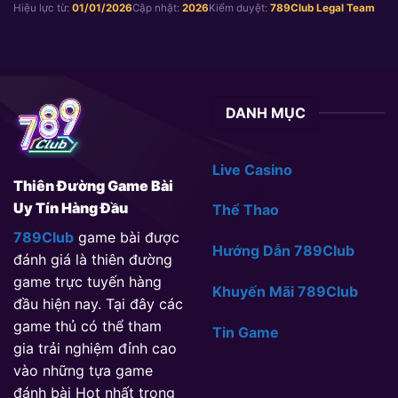
Hiệu lực từ:
01/01/2026
Cập nhật:
2026
Kiểm duyệt:
789Club Legal Team
DANH MỤC
Live Casino
Thiên Đường Game Bài
Uy Tín Hàng Đầu
Thể Thao
789Club
game bài được
Hướng Dẫn 789Club
đánh giá là thiên đường
game trực tuyến hàng
Khuyến Mãi 789Club
đầu hiện nay. Tại đây các
game thủ có thể tham
Tin Game
gia trải nghiệm đỉnh cao
vào những tựa game
đánh bài Hot nhất trong