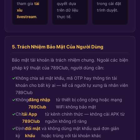
tham gia
tài
quyết dựa
trong cài đặt
xỉu
trên dữ liệu
trình duyệt.
livestream
.
thực tế.
5. Trách Nhiệm Bảo Mật Của Người Dùng
Bảo mật tài khoản là trách nhiệm chung. Ngoài các biện
pháp kỹ thuật của 789Club, người dùng cần:
✓
Không chia sẻ mật khẩu, mã OTP hay thông tin tài
khoản cho bất kỳ ai — kể cả người tự xưng là nhân viên
789Club
✓
Không
đăng nhập
từ thiết bị công cộng hoặc mạng
789Club
WiFi không bảo mật
✓
Chỉ
tải App
từ kênh chính thức — không cài APK từ
789Club
nguồn không rõ ràng
✓
Định
đổi mật
và không dùng mật khẩu quá đơn giản
kỳ
khẩu
hoặc trùng với tài khoản khác