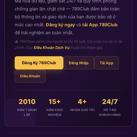
Mã hóa dữ liệu, giám sát 24/7 và quy trình phòng
chống gian lận chặt chẽ — 789Club đảm bảo toàn
bộ thông tin và giao dịch của bạn được bảo vệ ở
mức cao nhất.
Đăng ký ngay
và
tải App 789Club
để trải nghiệm an toàn nhất.
⚠️ 789Club dành cho người từ đủ 18 tuổi. Cá cược có rủi ro tài
chính. Đọc
Điều Khoản Dịch Vụ
trước khi tham gia.
Đăng Ký 789Club
Đăng Nhập
Tải App
Điều Khoản
2010
15+
4+
24/7
NĂM THÀNH
NĂM KINH
NHÓM GIẢI TRÍ
HỖ TRỢ
LẬP
NGHIỆM
KHÁCH HÀNG