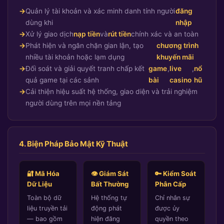
→
Quản lý tài khoản và xác minh danh tính người
đăng
dùng khi
nhập
→
Xử lý giao dịch
nạp tiền
và
rút tiền
chính xác và an toàn
→
Phát hiện và ngăn chặn gian lận, tạo
chương trình
nhiều tài khoản hoặc lạm dụng
khuyến mãi
→
Đối soát và giải quyết tranh chấp kết
game
,
live
,
nổ
quả game tại các sảnh
bài
casino
hũ
→
Cải thiện hiệu suất hệ thống, giao diện và trải nghiệm
người dùng trên mọi nền tảng
4. Biện Pháp Bảo Mật Kỹ Thuật
🔐 Mã Hóa
👁️ Giám Sát
🔑 Kiểm Soát
Dữ Liệu
Bất Thường
Phân Cấp
Toàn bộ dữ
Hệ thống tự
Chỉ nhân sự
liệu truyền tải
động phát
được ủy
— bao gồm
hiện đăng
quyền theo