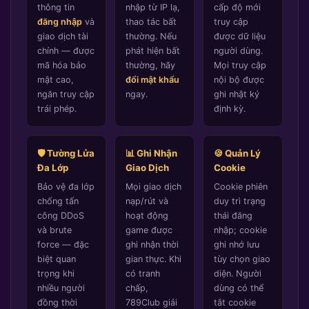
thông tin
nhập từ IP lạ,
cấp độ mới
đăng nhập
và
thao tác bất
truy cập
giao dịch tài
thường. Nếu
được dữ liệu
chính — được
phát hiện bất
người dùng.
mã hóa bảo
thường, hãy
Mọi truy cập
mật cao,
đổi mật khẩu
nội bộ được
ngăn truy cập
ngay.
ghi nhật ký
trái phép.
định kỳ.
🛡️ Tường Lửa
📊 Ghi Nhận
🍪 Quản Lý
Đa Lớp
Giao Dịch
Cookie
Bảo vệ đa lớp
Mọi giao dịch
Cookie phiên
chống tấn
nạp/rút và
duy trì trạng
công DDoS
hoạt động
thái đăng
và brute
game được
nhập; cookie
force — đặc
ghi nhận thời
ghi nhớ lưu
biệt quan
gian thực. Khi
tùy chọn giao
trọng khi
có tranh
diện. Người
nhiều người
chấp,
dùng có thể
đồng thời
789Club giải
tắt cookie